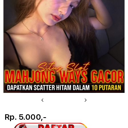
u
Previous
Next
Rp. 5.000,-